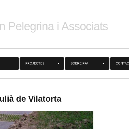
n Pelegrina i Associats
PROJECTES
SOBRE FPA
CONTAC
lià de Vilatorta