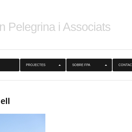
n Pelegrina i Associats
PROJECTES
SOBRE FPA
CONTAC
ell