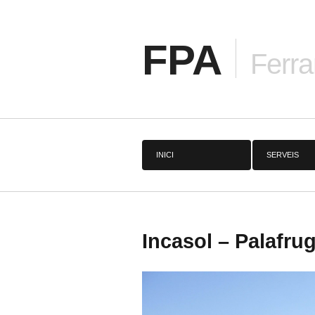
FPA
Ferra
INICI
SERVEIS
Incasol – Palafrug