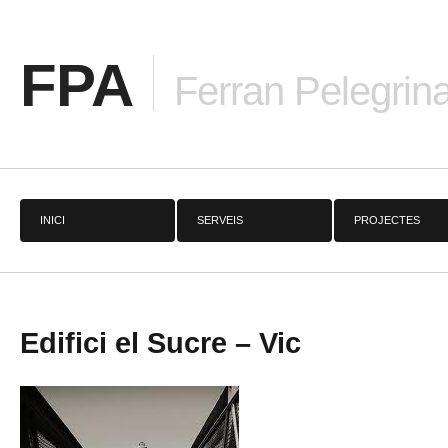
FPA
Ferran Pelegrina
INICI
SERVEIS
PROJECTES
Edifici el Sucre – Vic